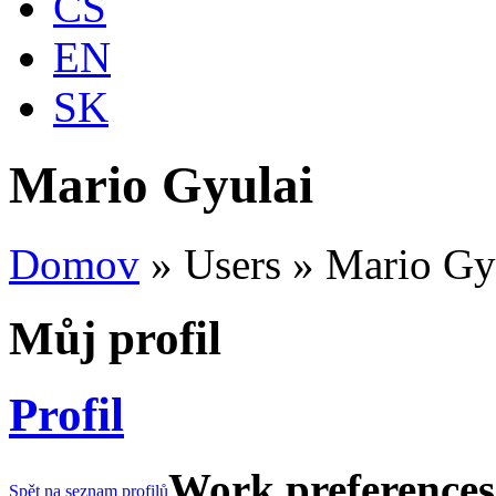
CS
EN
SK
Mario Gyulai
Domov
»
Users
»
Mario Gy
Můj profil
Profil
Work preferences
Spět na seznam profilů