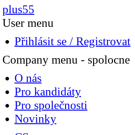
Přejít k hlavnímu obsahu
plus55
User menu
Přihlásit se / Registrovat
Company menu - spolocne
O nás
Pro kandidáty
Pro společnosti
Novinky