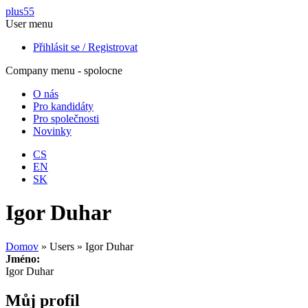
Přejít k hlavnímu obsahu
plus55
User menu
Přihlásit se / Registrovat
Company menu - spolocne
O nás
Pro kandidáty
Pro společnosti
Novinky
CS
EN
SK
Igor Duhar
Domov
»
Users
»
Igor Duhar
Jméno:
Igor Duhar
Můj profil