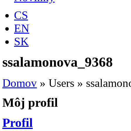
CS
EN
SK
ssalamonova_9368
Domov
»
Users
»
ssalamon
Môj profil
Profil