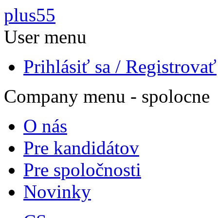
Skočiť na hlavný obsah
plus55
User menu
Prihlásiť sa / Registrovať
Company menu - spolocne
O nás
Pre kandidátov
Pre spoločnosti
Novinky