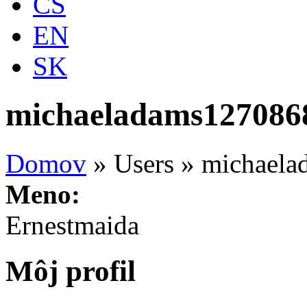
CS
EN
SK
michaeladams127086
Domov
»
Users
»
michaela
Meno:
Ernestmaida
Môj profil