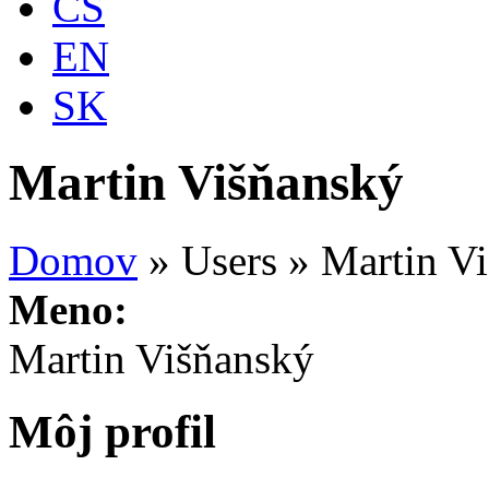
CS
EN
SK
Martin Višňanský
Domov
»
Users
»
Martin V
Meno:
Martin Višňanský
Môj profil