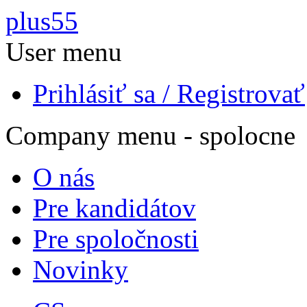
Skočiť na hlavný obsah
plus55
User menu
Prihlásiť sa / Registrovať
Company menu - spolocne
O nás
Pre kandidátov
Pre spoločnosti
Novinky