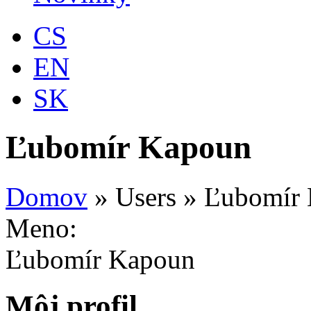
CS
EN
SK
Ľubomír Kapoun
Domov
»
Users
»
Ľubomír
Meno:
Ľubomír Kapoun
Môj profil