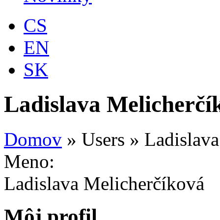
CS
EN
SK
Ladislava Melicherčí
Domov
»
Users
»
Ladislava
Meno:
Ladislava Melicherčíková
Môj profil