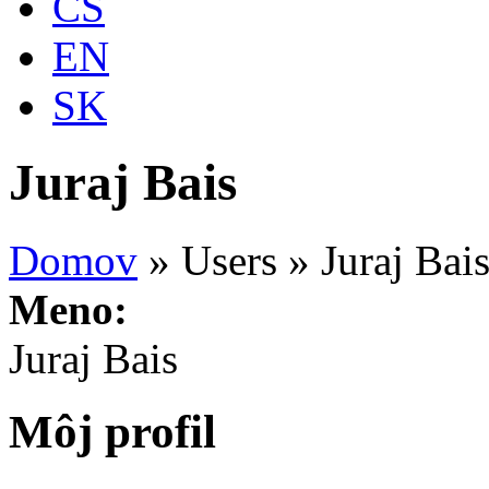
CS
EN
SK
Juraj Bais
Domov
»
Users
»
Juraj Bai
Meno:
Juraj Bais
Môj profil