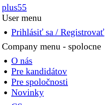
Skočiť na hlavný obsah
plus55
User menu
Prihlásiť sa / Registrovať
Company menu - spolocne
O nás
Pre kandidátov
Pre spoločnosti
Novinky