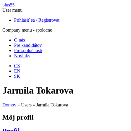
Skočiť na hlavný obsah
plus55
User menu
Prihlásiť sa / Registrovať
Company menu - spolocne
O nás
Pre kandidátov
Pre spoločnosti
Novinky
CS
EN
SK
Jarmila Tokarova
Domov
»
Users
»
Jarmila Tokarova
Môj profil
Profil