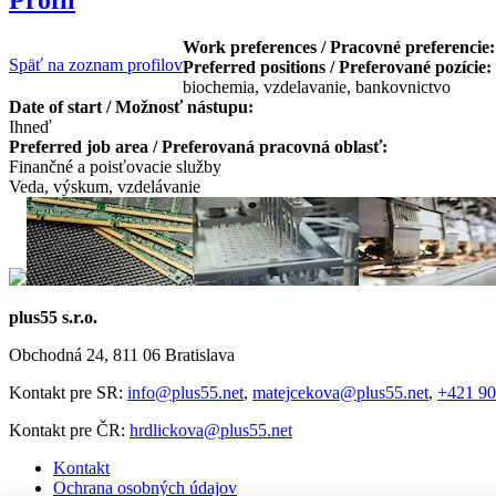
Work preferences / Pracovné preferencie
Späť na zoznam profilov
Preferred positions / Preferované pozície:
biochemia, vzdelavanie, bankovnictvo
Date of start / Možnosť nástupu:
Ihneď
Preferred job area / Preferovaná pracovná oblasť:
Finančné a poisťovacie služby
Veda, výskum, vzdelávanie
plus55 s.r.o.
Obchodná 24, 811 06 Bratislava
Kontakt pre SR:
info@plus55.net
,
matejcekova@plus55.net
,
+421 90
Kontakt pre ČR:
hrdlickova@plus55.net
Kontakt
Ochrana osobných údajov