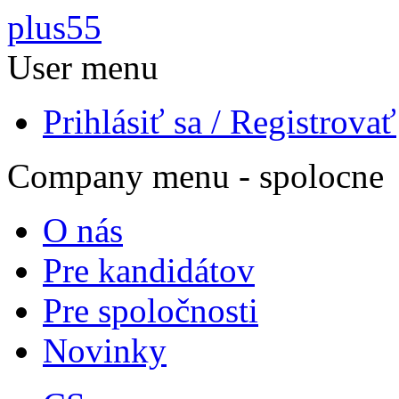
Skočiť na hlavný obsah
plus55
User menu
Prihlásiť sa / Registrovať
Company menu - spolocne
O nás
Pre kandidátov
Pre spoločnosti
Novinky