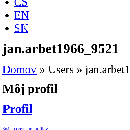
CS
EN
SK
jan.arbet1966_9521
Domov
»
Users
»
jan.arbe
Môj profil
Profil
Späť na zoznam profilov