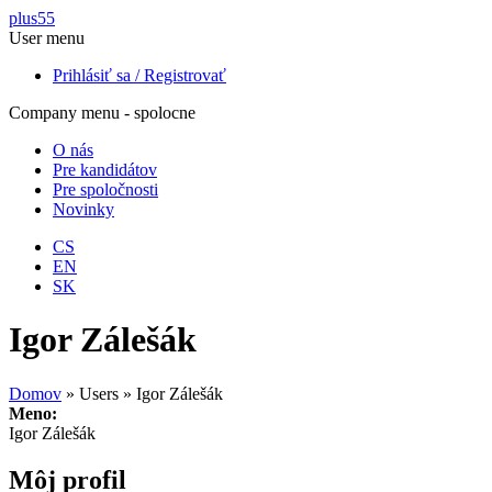
Skočiť na hlavný obsah
plus55
User menu
Prihlásiť sa / Registrovať
Company menu - spolocne
O nás
Pre kandidátov
Pre spoločnosti
Novinky
CS
EN
SK
Igor Zálešák
Domov
»
Users
»
Igor Zálešák
Meno:
Igor Zálešák
Môj profil