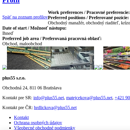
Work preferences / Pracovné preferencie
Späť na zoznam profilov
Preferred positions / Preferované pozície:
Obchodný manažér, obchodný riaditeľ, kríz
Date of start / Možnosť nástupu:
Ihneď
Preferred job area / Preferovaná pracovná oblasť:
Obchod, maloobchod
plus55 s.r.o.
Obchodná 24, 811 06 Bratislava
Kontakt pre SR:
info@plus55.net
,
matejcekova@plus55.net
,
+421 90
Kontakt pre ČR:
hrdlickova@plus55.net
Kontakt
Ochrana osobných údajov
Všeobecné obchodné podmienky