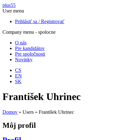
Skočiť na hlavný obsah
plus55
User menu
Prihlásiť sa / Registrovať
Company menu - spolocne
O nás
Pre kandidátov
Pre spoločnosti
Novinky
CS
EN
SK
František Uhrinec
Domov
»
Users
»
František Uhrinec
Môj profil
Profil