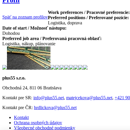
Work preferences / Pracovné preferencie
Späť na zoznam profilov
Preferred positions / Preferované pozície:
Logistika, doprava
Date of start / Možnosť nástupu:
Dohodou
Preferred job area / Preferovaná pracovná oblasť:
Logistika, nákup, plánovanie
plus55 s.r.o.
Obchodná 24, 811 06 Bratislava
Kontakt pre SR:
info@plus55.net
,
matejcekova@plus55.net
,
+421 90
Kontakt pre ČR:
hrdlickova@plus55.net
Kontakt
Ochrana osobných údajov
Všeobecné obchodné podmienky