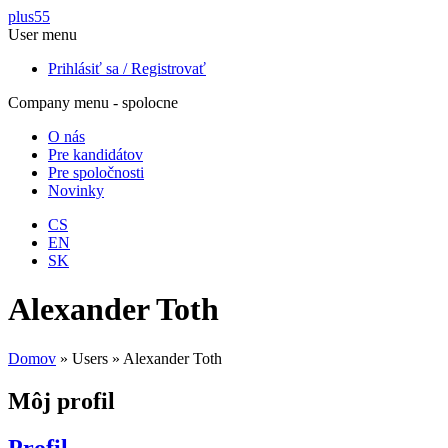
Skočiť na hlavný obsah
plus55
User menu
Prihlásiť sa / Registrovať
Company menu - spolocne
O nás
Pre kandidátov
Pre spoločnosti
Novinky
CS
EN
SK
Alexander Toth
Domov
»
Users
»
Alexander Toth
Môj profil
Profil