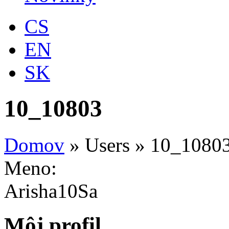
CS
EN
SK
10_10803
Domov
»
Users
»
10_1080
Meno:
Arisha10Sa
Môj profil