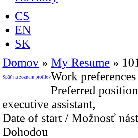
CS
EN
SK
Domov
»
My Resume
»
10
Work preferences 
Späť na zoznam profilov
Preferred positio
executive assistant,
Date of start / Možnosť ná
Dohodou