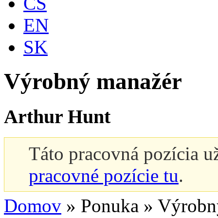
CS
EN
SK
Výrobný manažér
Arthur Hunt
Táto pracovná pozícia už
Správa s upozornením
pracovné pozície tu
.
Domov
»
Ponuka
»
Výrobn