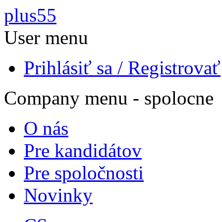
Skočiť na hlavný obsah
plus55
User menu
Prihlásiť sa / Registrovať
Company menu - spolocne
O nás
Pre kandidátov
Pre spoločnosti
Novinky