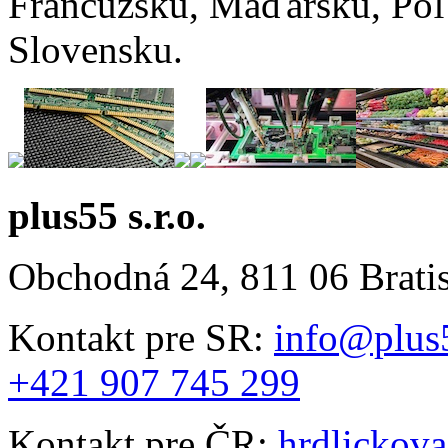
Francúzsku, Maďarsku, Po
Slovensku.
plus55 s.r.o.
Obchodná 24, 811 06 Brati
Kontakt pre SR:
info@plus
+421 907 745 299
Kontakt pre ČR:
hrdlickov