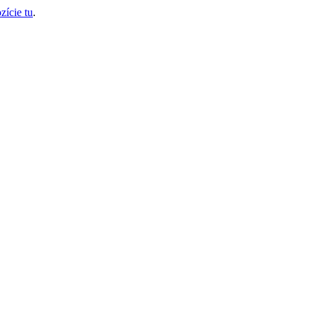
zície tu
.