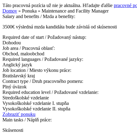
Táto pracovná pozícia už nie je aktuálna. Hľadajte ďalšie
pracovné po
Domov
»
Ponuka
»
Maintenance and Facility Manager
Salary and benefits / Mzda a benefity:
3500€ výsledná mzda kandidáta bude závislá od skúsenosti
Required date of start / Požadovaný nástup:
Dohodou
Job area / Pracovná oblasť:
Obchod, maloobchod
Required languages / Požadované jazyky:
Anglický jazyk
Job location / Miesto výkonu práce:
Bratislavský kraj
Contract type / Druh pracovného pomeru:
Plný úväzok
Required education level / Požadované vzdelanie:
Stredoškolské vzdelanie
Vysokoškolské vzdelanie I. stupňa
Vysokoškolské vzdelanie II. stupňa
Zobraziť ponuku
Main tasks / Náplň práce:
Skúsenosti