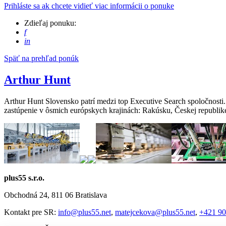
Prihláste sa ak chcete vidieť viac informácii o ponuke
Zdieľaj ponuku:
f
in
Späť na prehľad ponúk
Arthur Hunt
Arthur Hunt Slovensko patrí medzi top Executive Search spoločnosti.
zastúpenie v ôsmich európskych krajinách: Rakúsku, Českej republ
plus55 s.r.o.
Obchodná 24, 811 06 Bratislava
Kontakt pre SR:
info@plus55.net
,
matejcekova@plus55.net
,
+421 90