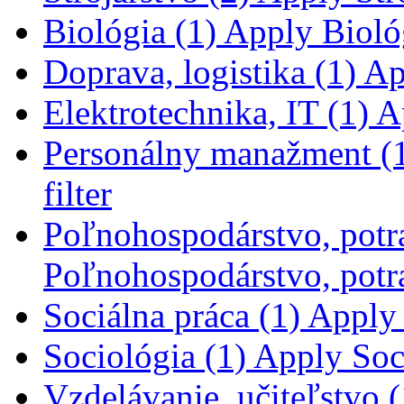
Biológia (1)
Apply Biológ
Doprava, logistika (1)
App
Elektrotechnika, IT (1)
Ap
Personálny manažment (
filter
Poľnohospodárstvo, potra
Poľnohospodárstvo, potra
Sociálna práca (1)
Apply S
Sociológia (1)
Apply Soci
Vzdelávanie, učiteľstvo (