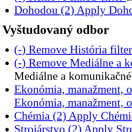
Dohodou (2)
Apply Dohod
Vyštudovaný odbor
(-)
Remove História filte
(-)
Remove Mediálne a ko
Mediálne a komunikačné 
Ekonómia, manažment, o
Ekonómia, manažment, ob
Chémia (2)
Apply Chémia 
Strojárstvo (2)
Apply Stro