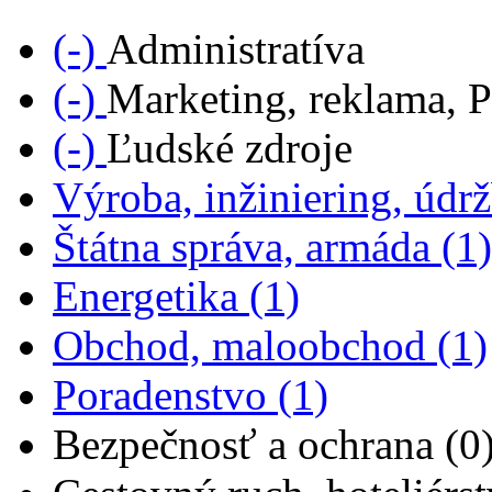
Remove Administratíva filter
(-)
Administratíva
Remove Marketing, reklama, PR filter
(-)
Marketing, reklama, 
Remove Ľudské zdroje filter
(-)
Ľudské zdroje
Výroba, inžiniering, údrž
Štátna správa, armáda (1)
Apply Energetika filter
Energetika (1)
Obchod, maloobchod (1)
Apply Poradenstvo filte
Poradenstvo (1)
Bezpečnosť a ochrana (0