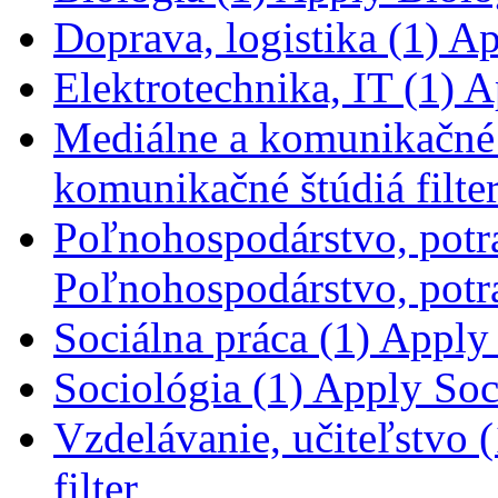
Doprava, logistika (1)
App
Elektrotechnika, IT (1)
Ap
Mediálne a komunikačné 
komunikačné štúdiá filte
Poľnohospodárstvo, potra
Poľnohospodárstvo, potra
Sociálna práca (1)
Apply S
Sociológia (1)
Apply Soci
Vzdelávanie, učiteľstvo (
filter