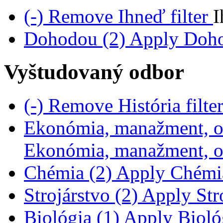
(-)
Remove Ihneď filter
I
Dohodou (2)
Apply Dohod
Vyštudovaný odbor
(-)
Remove História filte
Ekonómia, manažment, o
Ekonómia, manažment, ob
Chémia (2)
Apply Chémia 
Strojárstvo (2)
Apply Stro
Biológia (1)
Apply Biológ