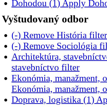
Dohodou (1)
Apply Dohod
Vyštudovaný odbor
(-)
Remove História filte
(-)
Remove Sociológia fi
Architektúra, stavebníctv
stavebníctvo filter
Ekonómia, manažment, o
Ekonómia, manažment, ob
Doprava, logistika (1)
App