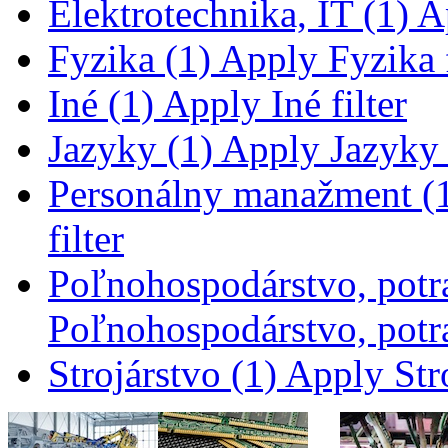
Elektrotechnika, IT (1)
Ap
Fyzika (1)
Apply Fyzika f
Iné (1)
Apply Iné filter
Jazyky (1)
Apply Jazyky f
Personálny manažment (
filter
Poľnohospodárstvo, potra
Poľnohospodárstvo, potra
Strojárstvo (1)
Apply Stro