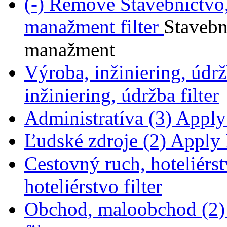
(-)
Remove Stavebníctvo, 
manažment filter
Stavební
manažment
Výroba, inžiniering, údrž
inžiniering, údržba filter
Administratíva (3)
Apply 
Ľudské zdroje (2)
Apply Ľ
Cestovný ruch, hoteliérst
hoteliérstvo filter
Obchod, maloobchod (2)