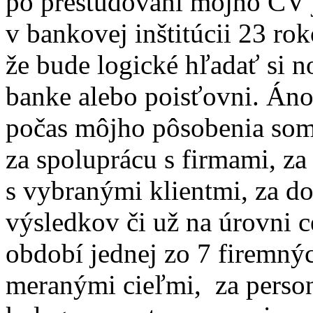
po preštudovaní môjho CV j
v bankovej inštitúcii 23 ro
že bude logické hľadať si n
banke alebo poisťovni. Áno 
počas môjho pôsobenia som
za spoluprácu s firmami, za
s vybranými klientmi, za 
výsledkov či už na úrovni 
období jednej zo 7 firemný
meranými cieľmi, za person