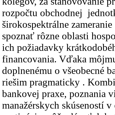
kolegov, za stanovovanie p
rozpočtu obchodnej jedno
širokospektrálne zameranie
spoznať rôzne oblasti hospod
ich požiadavky krátkodobé
financovania. Vďaka môjmu
doplnenému o všeobecné ba
riešim pragmaticky . Kombi
bankovej praxe, poznania v
manažérskych skúseností v o