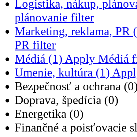
Logistika, nákup, plánov
plánovanie filter
Marketing, reklama, PR (
PR filter
Médiá (1)
Apply Médiá fi
Umenie, kultúra (1)
Apply
Bezpečnosť a ochrana (0
Doprava, špedícia (0)
Energetika (0)
Finančné a poisťovacie s