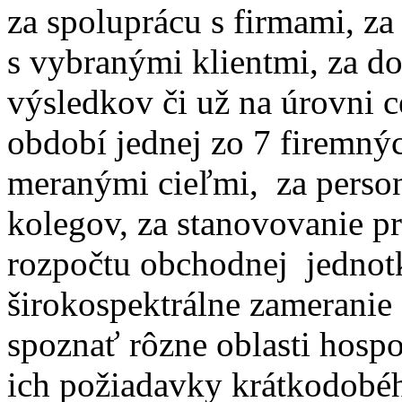
za spoluprácu s firmami, za
s vybranými klientmi, za 
výsledkov či už na úrovni 
období jednej zo 7 firemný
meranými cieľmi, za person
kolegov, za stanovovanie p
rozpočtu obchodnej jedno
širokospektrálne zameranie
spoznať rôzne oblasti hospod
ich požiadavky krátkodobé