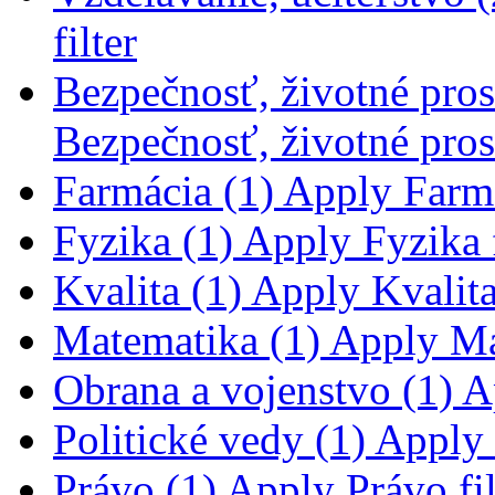
filter
Bezpečnosť, životné prost
Bezpečnosť, životné prost
Farmácia (1)
Apply Farmác
Fyzika (1)
Apply Fyzika f
Kvalita (1)
Apply Kvalita 
Matematika (1)
Apply Mat
Obrana a vojenstvo (1)
Ap
Politické vedy (1)
Apply P
Právo (1)
Apply Právo fil