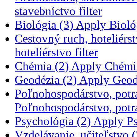
stavebníctvo filter
Biológia (3)
Apply Biológ
Cestovný ruch, hoteliérst
hoteliérstvo filter
Chémia (2)
Apply Chémia 
Geodézia (2)
Apply Geodé
Poľnohospodárstvo, potra
Poľnohospodárstvo, potra
Psychológia (2)
Apply Psy
Vzdelávanie, učiteľstvo (