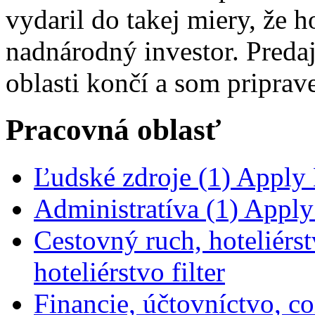
vydaril do takej miery, že 
nadnárodný investor. Predaj
oblasti končí a som priprav
Pracovná oblasť
Ľudské zdroje (1)
Apply Ľ
Administratíva (1)
Apply 
Cestovný ruch, hoteliérst
hoteliérstvo filter
Financie, účtovníctvo, con