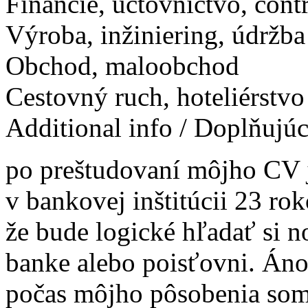
Financie, účtovníctvo, contr
Výroba, inžiniering, údržba
Obchod, maloobchod
Cestovný ruch, hoteliérstvo
Additional info / Doplňujú
po preštudovaní môjho CV j
v bankovej inštitúcii 23 ro
že bude logické hľadať si n
banke alebo poisťovni. Áno 
počas môjho pôsobenia som