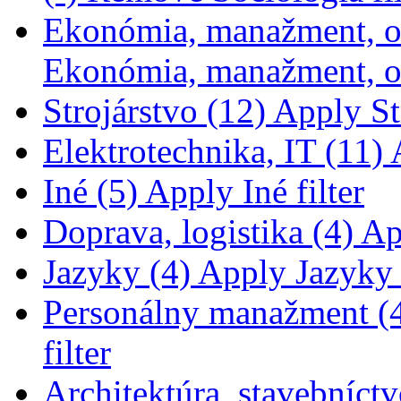
Ekonómia, manažment, o
Ekonómia, manažment, ob
Strojárstvo (12)
Apply Str
Elektrotechnika, IT (11)
A
Iné (5)
Apply Iné filter
Doprava, logistika (4)
App
Jazyky (4)
Apply Jazyky f
Personálny manažment (
filter
Architektúra, stavebníctv