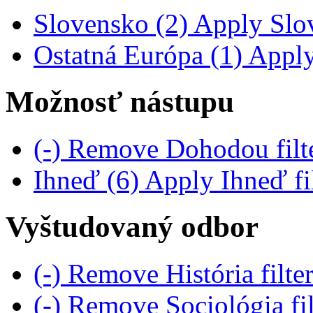
Slovensko (2)
Apply Slov
Ostatná Európa (1)
Apply 
Možnosť nástupu
(-)
Remove Dohodou filt
Ihneď (6)
Apply Ihneď fil
Vyštudovaný odbor
(-)
Remove História filte
(-)
Remove Sociológia fi