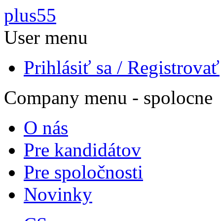
Skočiť na hlavný obsah
plus55
User menu
Prihlásiť sa / Registrovať
Company menu - spolocne
O nás
Pre kandidátov
Pre spoločnosti
Novinky