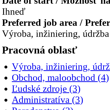
Date of start / Možnosť n
Ihneď
Preferred job area / Pref
Výroba, inžiniering, údržba
Pracovná oblasť
Výroba, inžiniering, údrž
Obchod, maloobchod (4)
Apply Ľudské zdroj
Ľudské zdroje (3)
Apply Administrat
Administratíva (3)
Apply Poradenstvo filte