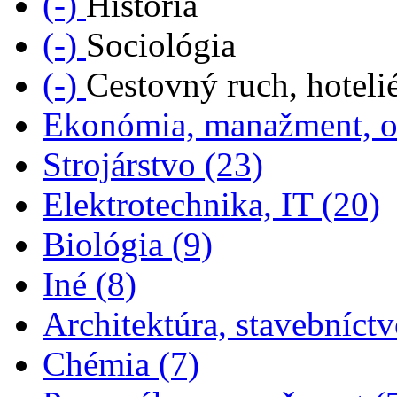
(-)
História
Remove Sociológia filter
(-)
Sociológia
Remove Cestovný ruch, hoteliérstvo filter
(-)
Cestovný ruch, hoteli
Ekonómia, manažment, o
Apply Strojárstvo filter
Strojárstvo (23)
App
Elektrotechnika, IT (20)
Apply Biológia filter
Biológia (9)
Apply Iné filter
Iné (8)
Architektúra, stavebníctv
Apply Chémia filter
Chémia (7)