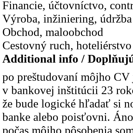
Financie, účtovníctvo, contr
Výroba, inžiniering, údržba
Obchod, maloobchod
Cestovný ruch, hoteliérstvo
Additional info / Doplňuj
po preštudovaní môjho CV j
v bankovej inštitúcii 23 ro
že bude logické hľadať si n
banke alebo poisťovni. Áno 
počas môjho pôsobenia som