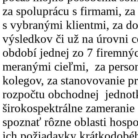
za spoluprácu s firmami, za
s vybranými klientmi, za 
výsledkov či už na úrovni 
období jednej zo 7 firemný
meranými cieľmi, za person
kolegov, za stanovovanie p
rozpočtu obchodnej jedno
širokospektrálne zameranie
spoznať rôzne oblasti hospod
ich požiadavky krátkodobé