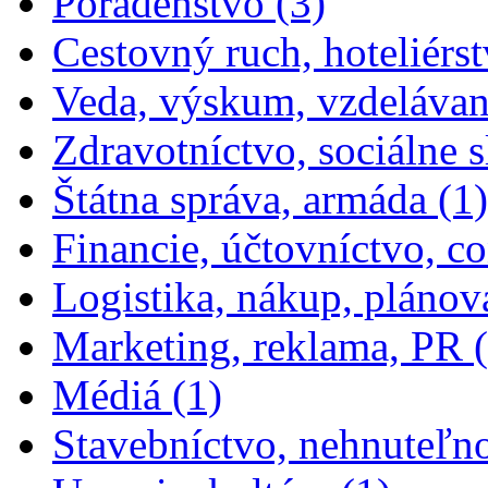
Poradenstvo (3)
Cestovný ruch, hoteliérst
Veda, výskum, vzdelávan
Zdravotníctvo, sociálne s
Štátna správa, armáda (1)
Financie, účtovníctvo, con
Logistika, nákup, plánov
Marketing, reklama, PR (
Apply Médiá filter
Médiá (1)
Stavebníctvo, nehnuteľno
Apply Umenie,