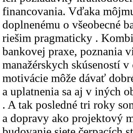
financovania. Vďaka môjmu
doplnenému o všeobecné ba
riešim pragmaticky . Kombi
bankovej praxe, poznania v
manažérskych skúseností v o
motivácie môže dávať dobré
a uplatnenia sa aj v iných 
. A tak posledné tri roky so
a dopravy ako projektový 
budovanie siete čerpacích s