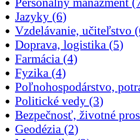
Personálny manažment (
Apply Jazyky filter
Jazyky (6)
Vzdelávanie, učiteľstvo (
Apply Do
Doprava, logistika (5)
Apply Farmácia filter
Farmácia (4)
Apply Fyzika filter
Fyzika (4)
Poľnohospodárstvo, potra
Apply Politické ve
Politické vedy (3)
Bezpečnosť, životné prost
Apply Geodézia filter
Geodézia (2)
Apply Matematika filter