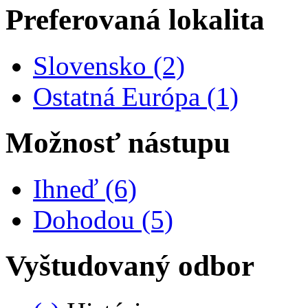
Preferovaná lokalita
Apply Slovensko filter
Slovensko (2)
Apply Ostatná E
Ostatná Európa (1)
Možnosť nástupu
Apply Ihneď filter
Ihneď (6)
Apply Dohodou filter
Dohodou (5)
Vyštudovaný odbor
Remove História filter