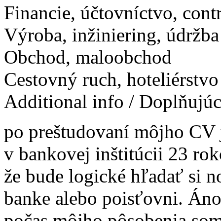
Financie, účtovníctvo, contr
Výroba, inžiniering, údržba
Obchod, maloobchod
Cestovný ruch, hoteliérstvo
Additional info / Doplňujú
po preštudovaní môjho CV j
v bankovej inštitúcii 23 ro
že bude logické hľadať si n
banke alebo poisťovni. Áno 
počas môjho pôsobenia som