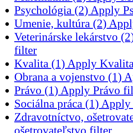
Psychológia (2)
Apply Psy
Umenie, kultúra (2)
Apply
Veterinárske lekárstvo (2
filter
Kvalita (1)
Apply Kvalita 
Obrana a vojenstvo (1)
Ap
Právo (1)
Apply Právo fil
Sociálna práca (1)
Apply S
Zdravotníctvo, ošetrovate
ošetrovateľstvo filter