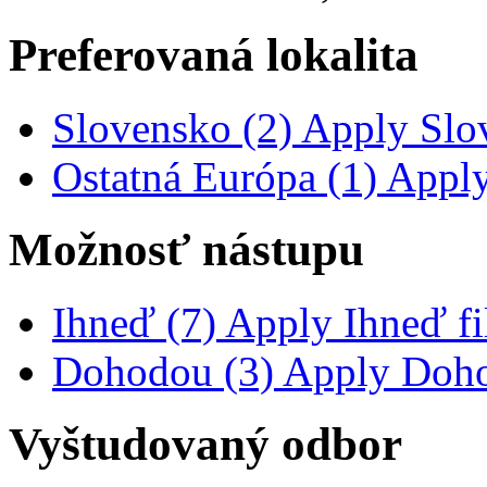
Preferovaná lokalita
Slovensko (2)
Apply Slov
Ostatná Európa (1)
Apply 
Možnosť nástupu
Ihneď (7)
Apply Ihneď fil
Dohodou (3)
Apply Dohod
Vyštudovaný odbor