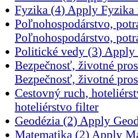
Fyzika (4)
Apply Fyzika f
Poľnohospodárstvo, potra
Poľnohospodárstvo, potra
Politické vedy (3)
Apply P
Bezpečnosť, životné prost
Bezpečnosť, životné prost
Cestovný ruch, hoteliérst
hoteliérstvo filter
Geodézia (2)
Apply Geodé
Matematika (2)
Apply Mat