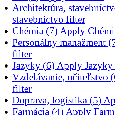
Architektúra, stavebníctv
stavebníctvo filter
Chémia (7)
Apply Chémia 
Personálny manažment (
filter
Jazyky (6)
Apply Jazyky f
Vzdelávanie, učiteľstvo (
filter
Doprava, logistika (5)
App
Farmácia (4)
Apply Farmác