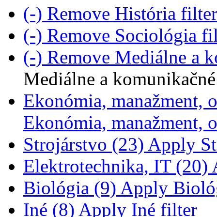
(-)
Remove História filte
(-)
Remove Sociológia fi
(-)
Remove Mediálne a ko
Mediálne a komunikačné 
Ekonómia, manažment, o
Ekonómia, manažment, ob
Strojárstvo (23)
Apply Str
Elektrotechnika, IT (20)
A
Biológia (9)
Apply Biológ
Iné (8)
Apply Iné filter