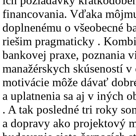
ich požiadavky krátkodobé
financovania. Vďaka môjmu
doplnenému o všeobecné ba
riešim pragmaticky . Kombi
bankovej praxe, poznania v
manažérskych skúseností v o
motivácie môže dávať dobré
a uplatnenia sa aj v iných 
. A tak posledné tri roky so
a dopravy ako projektový 