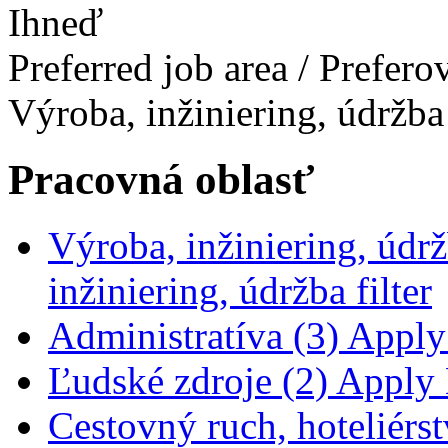
Ihneď
Preferred job area / Prefer
Výroba, inžiniering, údržba
Pracovná oblasť
Výroba, inžiniering, údrž
inžiniering, údržba filter
Administratíva (3)
Apply 
Ľudské zdroje (2)
Apply Ľ
Cestovný ruch, hoteliérst