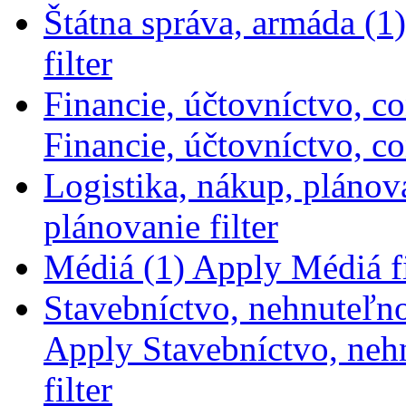
Štátna správa, armáda (1)
filter
Financie, účtovníctvo, con
Financie, účtovníctvo, con
Logistika, nákup, plánov
plánovanie filter
Médiá (1)
Apply Médiá fi
Stavebníctvo, nehnuteľno
Apply Stavebníctvo, nehn
filter